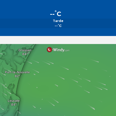
°
--
C
Tarde
°
--
C