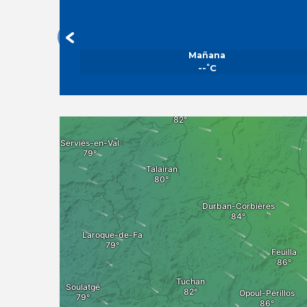
Mañana
°
--
C