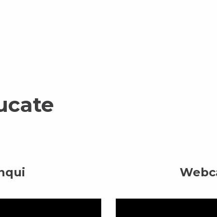
ucate
nqui
Webca