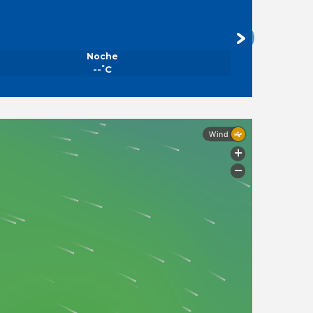
Noche
°
--
C