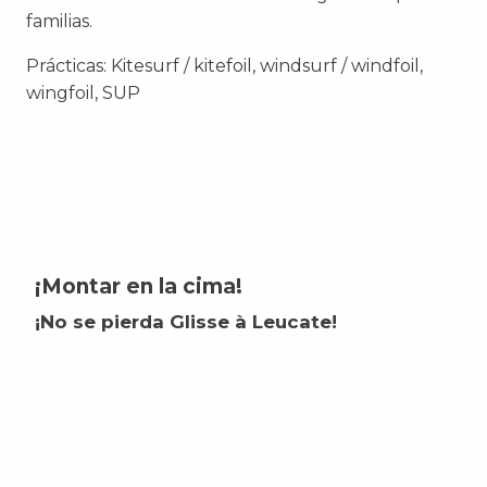
familias.
Prácticas:
Kitesurf / kitefoil, windsurf / windfoil,
wingfoil, SUP
¡Montar en la cima!
¡No se pierda Glisse à Leucate!
01
Salir remando