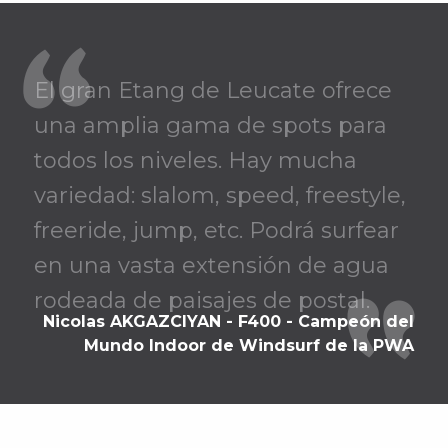
El gran Etang de Leucate ofrece
una amplia gama de spots para
todos los niveles. Hay mucha
variedad: slalom, speed, freestyle,
freeride, jump, etc. Podrá surfear
en una vasta extensión de agua
rodeada de paisajes de postal.
Nicolas AKGAZCIYAN - F400 - Campeón del
Mundo Indoor de Windsurf de la PWA