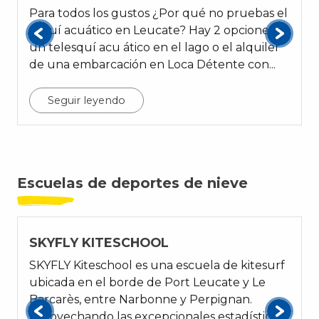
Para todos los gustos ¿Por qué no pruebas el
esquí acuático en Leucate? Hay 2 opciones:
un telesquí acu ático en el lago o el alquiler
de una embarcación en Loca Détente con...
v
Seguir leyendo
Escuelas de deportes de nieve
SKYFLY KITESCHOOL
SKYFLY Kiteschool es una escuela de kitesurf
ubicada en el borde de Port Leucate y Le
Barcarès, entre Narbonne y Perpignan.
Aprovechando las excepcionales estadísticas