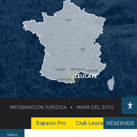
PARIS
LYON
TOULOUSE
MONTPELLIER
MARSEILLE
LEUCATE
PERPIGNAN
INFORMACIÓN JURÍDICA
MAPA DEL SITIO
Ac
Espacio Pro
Club Leucate Business
RÉSERVER
Menú