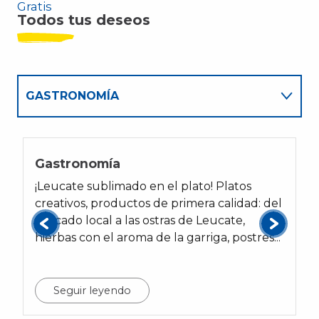
Gratis
Todos tus deseos
GASTRONOMÍA
NATURALEZA
Gastronomía
C
PARA NIÑOS
¡Leucate sublimado en el plato! Platos
V
creativos, productos de primera calidad: del
L
pescado local a las ostras de Leucate,
t
hierbas con el aroma de la garriga, postres...
l
p
Seguir leyendo