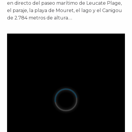
en directo del paseo marítimo de Leucate Plage,
el paraje, la playa de Mouret, el lago y el Canigou
de 2.784 metros de altura….