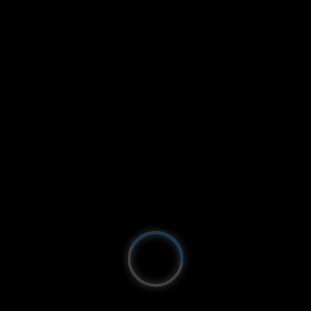
Webcam La Franqui
Justo al norte de Leucate:
La Franqui
. La
webcam se encuentra en el legendario lugar
del
Mondial du Vent
. Desde la
KSL
, tendrás una vista
impresionante de la playa de Coussoules, los
acantilados y el mar Mediterráneo. ¡Podrás
admirar los diferentes puntos de vista sobre la
zona de arena de yates, así como el spot de
kitesurf!
Panorámica
Playa de Coussoules