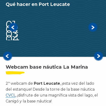
Qué hacer en Port Leucate
Ocio familiar
¿Qué le ofrecemos? Leucate es el destino
01
ideal para unas vacaciones en familia. Venga a
Las playas de Port Leucate
02
Vela
descubrir Leucate, en el sur de Francia, entre
03
¡Nos vemos en Quai des pêcheurs!
la tierra y el mar...
04
Leucate en bicicleta
05
Ocio familiar
Seguir leyendo
Webcam base náutica La Marina
2ª webcam de
Port Leucate
, ¡esta vez del lado
del estanque! Desde la torre de la base náutica
CVCL
, ¡disfrute de una magnífica vista del lago, el
Canigó y la base náutica!