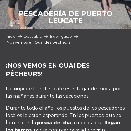
PESCADERÍA DE PUERTO
LEUCATE
Inicio
Descubra
Buen gusto
¡Nos vemos en Quai des pêcheurs!
¡NOS VEMOS EN QUAI DES
PÊCHEURS!
La
lonja
de Port Leucate es el lugar de moda por
las mañanas durante las vacaciones.
Durante todo el año, los puestos de los pescadores
locales le están esperando. En los puestos, que se
llenan con la
pesca del día
a medida que
llegan
los barcos
, podrá comprar pescado recién