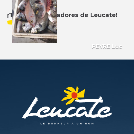
Aux Nœuds Marins - Producteur
d'huîtres
¡Todos los pescadores de Leucate!
Descubre
PEYRE Luc