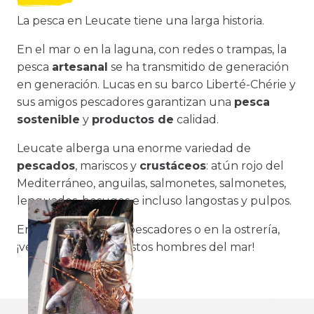
La pesca en Leucate tiene una larga historia.
En el mar o en la laguna, con redes o trampas, la
pesca
artesanal
se ha transmitido de generación
en generación. Lucas en su barco Liberté-Chérie y
sus amigos pescadores garantizan una
pesca
sostenible
y
productos de
calidad.
Leucate alberga una enorme variedad de
pescados
, mariscos y
crustáceos
: atún rojo del
Mediterráneo, anguilas, salmonetes, salmonetes,
lenguados, besugos e incluso langostas y pulpos.
En el muelle de los pescadores o en la ostrería,
¡venga a conocer a estos hombres del mar!