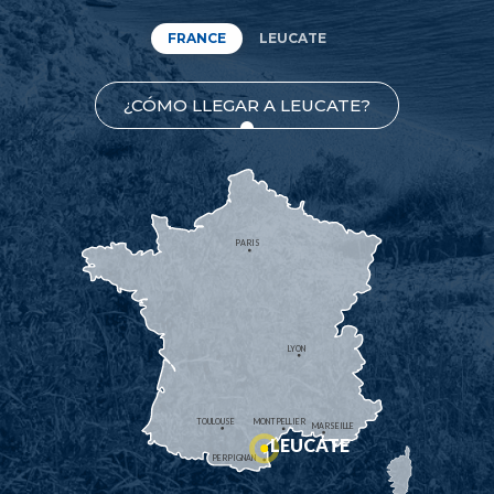
FRANCE
LEUCATE
¿CÓMO LLEGAR A LEUCATE?
PARIS
LYON
TOULOUSE
MONTPELLIER
MARSEILLE
LEUCATE
PERPIGNAN