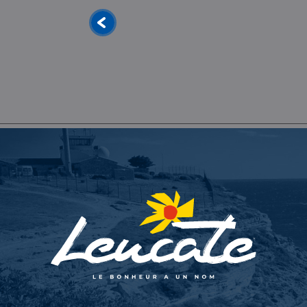
Leucate Plage, Leucate
Descubre