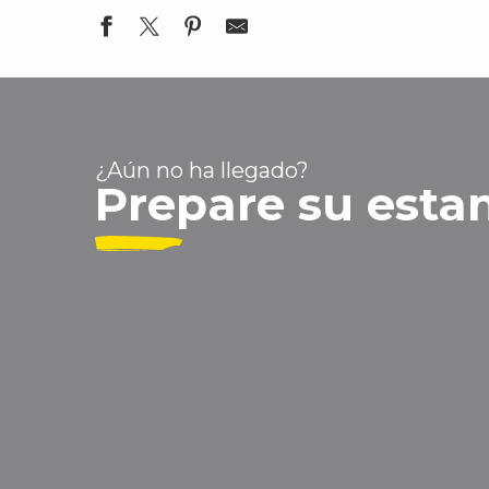
Village Club Rives des Corbières
Centre de vacances ODCVL - Les Coussoules
Centre de vacances Club Aladin
¿Aún no ha llegado?
Prepare su esta
Balade commentée de la falaise 