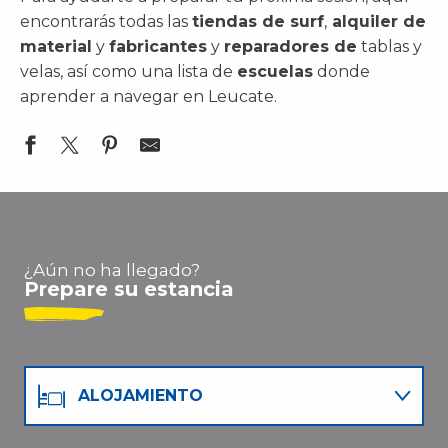
encontrarás todas las
tiendas de surf
,
alquiler de
material
y
fabricantes
y
reparadores de
tablas y
velas, así como una lista de
escuelas
donde
aprender a navegar en Leucate.
SKYFLY KITESCHOOL
Télé ski nautique Port Barcarès wakeboard
Windy Sam - Réparation Voile, Kite et Wing
¿Aún no ha llegado?
Oh La La Beach
Prepare su estancia
Surfone - Surfshop - Vêtements
Wesh Center Crew - Ecole de windsurf
Osmose Kite - Ecole de kitesurf
OLIV Voilerie Leucate Kite & Windsurf repair sail
ALOJAMIENTO
Layana Workshop - Board Repair Center
Club KSL - KITE SURF LEUCATE