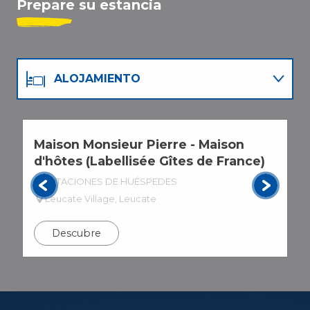
Prepare su estancia
ALOJAMIENTO
RESTAURANTES
Maison Monsieur Pierre - Maison
L
AGENDA
d'hôtes (Labellisée Gîtes de France)
H
HABITACIONES DE HUÉSPEDES
Leucate Village, Leucate
Descubre