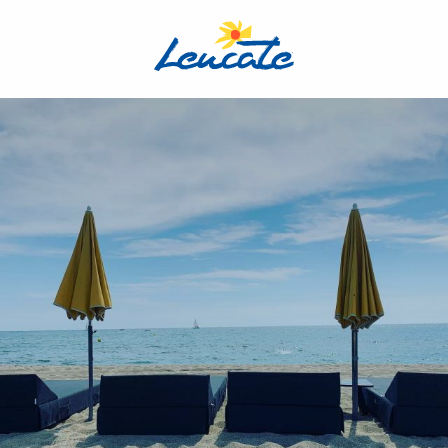
Aller
au
contenu
principal