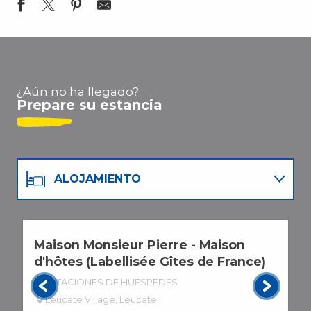
Le Club Leucate
La Plagette
Paillote Del Mar
¿Aún no ha llegado?
Oh La La Beach
Prepare su estancia
Chez Biquet
Playa Amor
Wesh Center Crew
La Finca
ALOJAMIENTO
La Pause Beachclub
Le Poulpe - Un amour de Plage
RESTAURANTES
Maison Monsieur Pierre - Maison
L
AGENDA
d'hôtes (Labellisée Gîtes de France)
H
HABITACIONES DE HUÉSPEDES
Leucate Village, Leucate