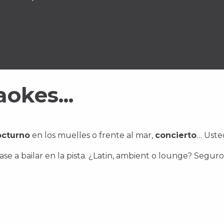
okes...
octurno
en los muelles o frente al mar,
concierto
… Usted
gase a bailar en la pista. ¿Latin, ambient o lounge? Seg