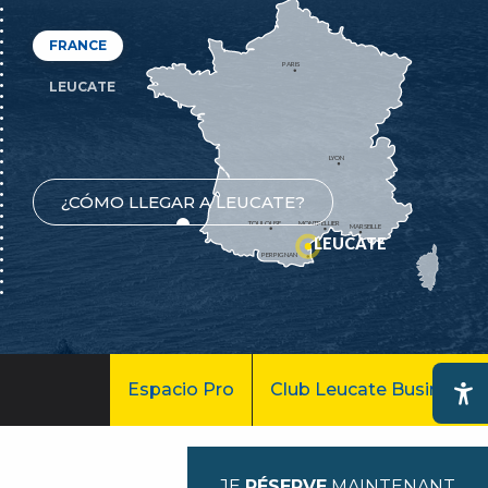
FRANCE
PARIS
LEUCATE
LYON
¿CÓMO LLEGAR A LEUCATE?
TOULOUSE
MONTPELLIER
MARSEILLE
LEUCATE
PERPIGNAN
Espacio Pro
Club Leucate Business
Ac
JE
RÉSERVE
MAINTENANT