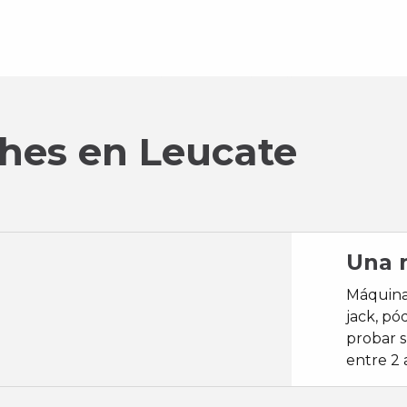
hes en Leucate
Una 
Máquinas
jack, pó
probar s
entre 2 a