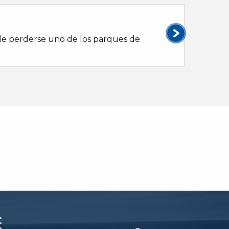
03
Sala de
puede perderse uno de los parques de
Para los
siempre 