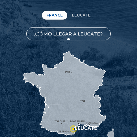
FRANCE
LEUCATE
¿CÓMO LLEGAR A LEUCATE?
PARIS
LYON
TOULOUSE
MONTPELLIER
MARSEILLE
LEUCATE
PERPIGNAN