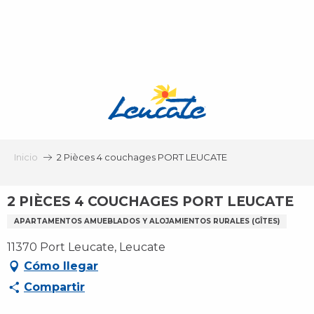
Aller
au
contenu
principal
Inicio
2 Pièces 4 couchages PORT LEUCATE
2 PIÈCES 4 COUCHAGES PORT LEUCATE
APARTAMENTOS AMUEBLADOS Y ALOJAMIENTOS RURALES (GÎTES)
11370 Port Leucate, Leucate
Cómo llegar
Compartir