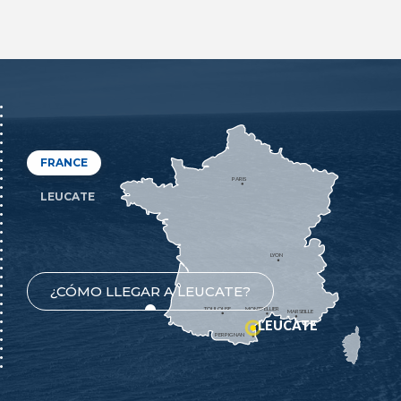
FRANCE
PARIS
LEUCATE
LYON
¿CÓMO LLEGAR A LEUCATE?
TOULOUSE
MONTPELLIER
MARSEILLE
LEUCATE
PERPIGNAN