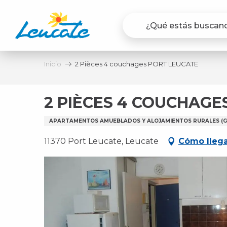
Aller
au
contenu
principal
Inicio
2 Pièces 4 couchages PORT LEUCATE
2 PIÈCES 4 COUCHAGE
APARTAMENTOS AMUEBLADOS Y ALOJAMIENTOS RURALES (GÎ
11370 Port Leucate, Leucate
Cómo lleg