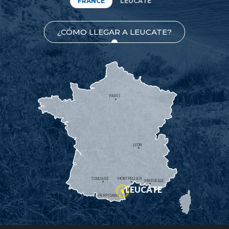
FRANCE
LEUCATE
¿CÓMO LLEGAR A LEUCATE?
PARIS
LYON
TOULOUSE
MONTPELLIER
MARSEILLE
LEUCATE
PERPIGNAN