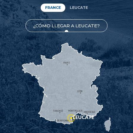
FRANCE
LEUCATE
¿CÓMO LLEGAR A LEUCATE?
PARIS
LYON
TOULOUSE
MONTPELLIER
MARSEILLE
LEUCATE
PERPIGNAN