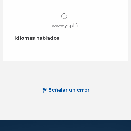
www.ycpl.fr
Idiomas hablados
Idiomas hablados
Señalar un error