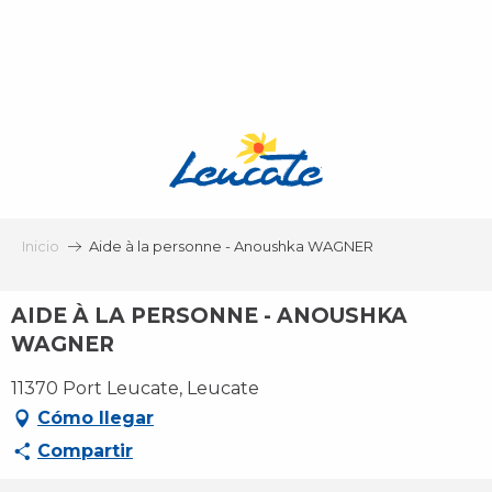
Aller
au
contenu
principal
Inicio
Aide à la personne - Anoushka WAGNER
AIDE À LA PERSONNE - ANOUSHKA
WAGNER
11370 Port Leucate, Leucate
Cómo llegar
Compartir