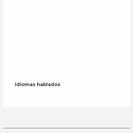
Idiomas hablados
Idiomas hablados