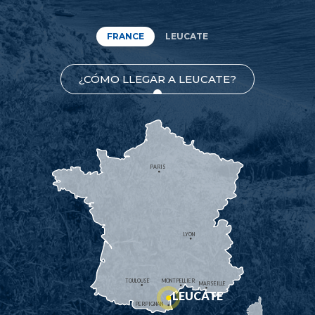
FRANCE
LEUCATE
¿CÓMO LLEGAR A LEUCATE?
PARIS
LYON
TOULOUSE
MONTPELLIER
MARSEILLE
LEUCATE
PERPIGNAN