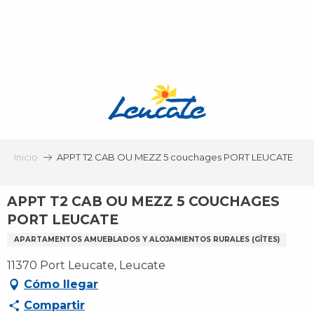
Aller
au
contenu
principal
Inicio
APPT T2 CAB OU MEZZ 5 couchages PORT LEUCATE
APPT T2 CAB OU MEZZ 5 COUCHAGES
PORT LEUCATE
APARTAMENTOS AMUEBLADOS Y ALOJAMIENTOS RURALES (GÎTES)
11370 Port Leucate, Leucate
Cómo llegar
Compartir