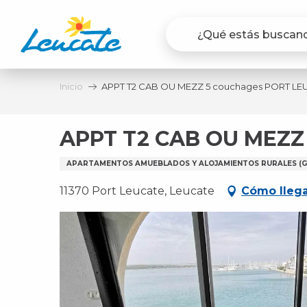
Aller
au
contenu
principal
Inicio
APPT T2 CAB OU MEZZ 5 couchages PORT LE
APPT T2 CAB OU MEZZ
APARTAMENTOS AMUEBLADOS Y ALOJAMIENTOS RURALES (GÎ
11370 Port Leucate, Leucate
Cómo lleg