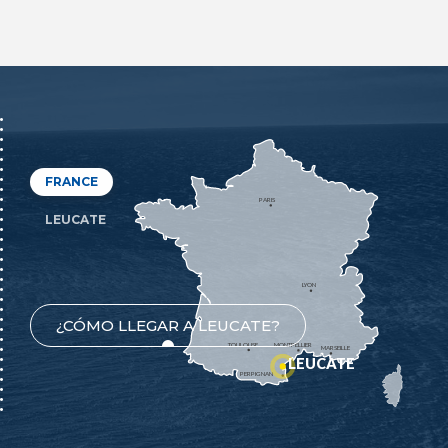
FRANCE
PARIS
LEUCATE
LYON
¿CÓMO LLEGAR A LEUCATE?
TOULOUSE
MONTPELLIER
MARSEILLE
LEUCATE
PERPIGNAN