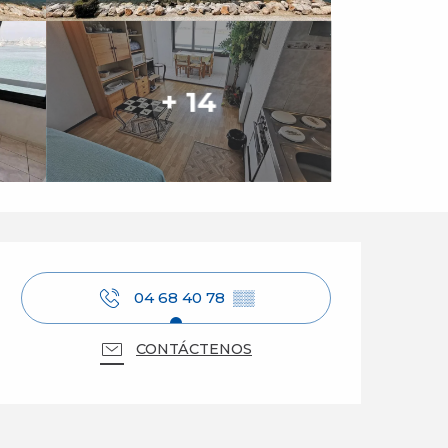
+ 14
Horarios y datos de 
04 68 40 78
▒▒
CONTÁCTENOS