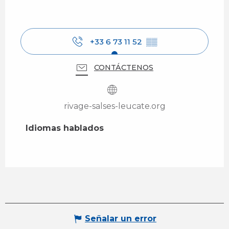
+33 6 73 11 52
▒▒
CONTÁCTENOS
rivage-salses-leucate.org
Idiomas hablados
Idiomas hablados
Señalar un error