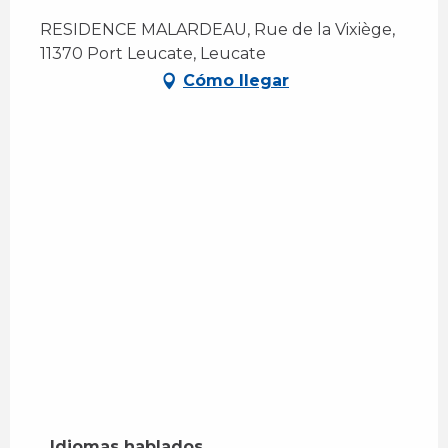
RESIDENCE MALARDEAU, Rue de la Vixiège,
11370 Port Leucate, Leucate
Cómo llegar
Idiomas hablados
Idiomas hablados