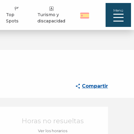
Menú
Top
Turismo y
Spots
discapacidad
Compartir
Horarios y datos de 
Horas no resueltas
Ver los horarios