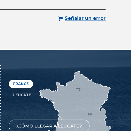
Señalar un error
FRANCE
PARIS
LEUCATE
LYON
¿CÓMO LLEGAR A LEUCATE?