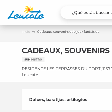
Aller
au
contenu
principal
Inicio
Cadeaux, souvenirs et bijoux fantaisies
CADEAUX, SOUVENIRS 
SUMINISTRO
RESIDENCE LES TERRASSES DU PORT, 11370 
Leucate
Descripción
Dulces, baratijas, artilugios