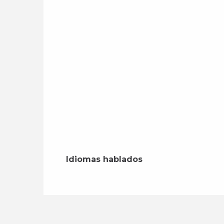
Idiomas hablados
Idiomas hablados