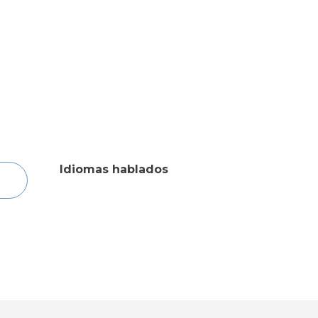
Idiomas hablados
Idiomas hablados