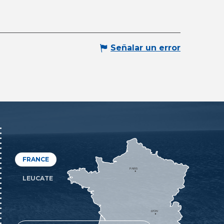
Señalar un error
FRANCE
PARIS
LEUCATE
LYON