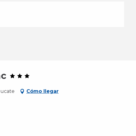
nc
eucate
Cómo llegar