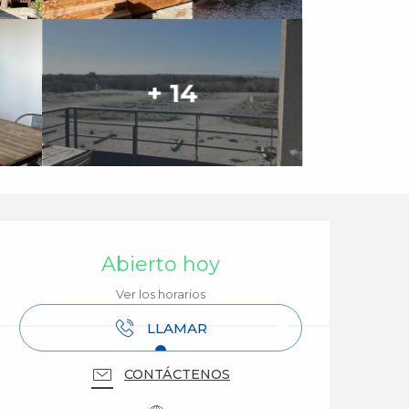
+ 14
Horarios y datos de 
Abierto hoy
Ver los horarios
LLAMAR
CONTÁCTENOS