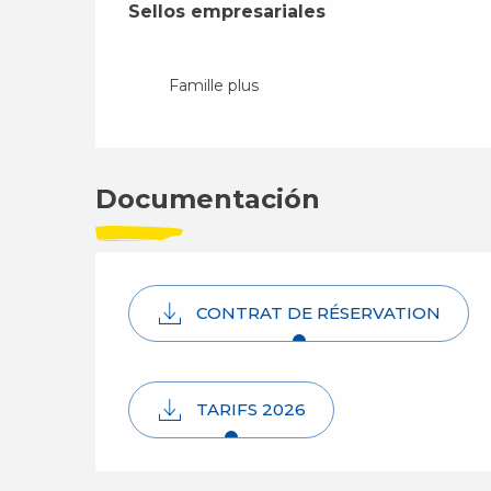
Sellos empresariales
Sellos empresariales
Famille plus
Documentación
CONTRAT DE RÉSERVATION
TARIFS 2026