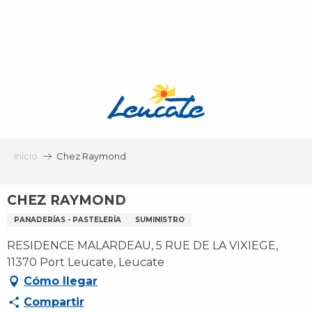
Aller
au
contenu
principal
Inicio
Chez Raymond
CHEZ RAYMOND
PANADERÍAS - PASTELERÍA
SUMINISTRO
RESIDENCE MALARDEAU, 5 RUE DE LA VIXIEGE,
11370 Port Leucate, Leucate
Cómo llegar
Compartir