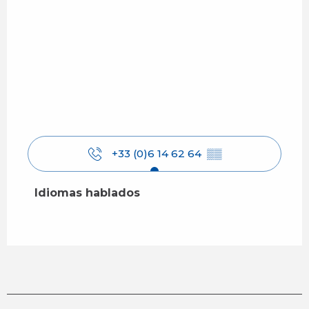
+33 (0)6 14 62 64
▒▒
Idiomas hablados
Idiomas hablados