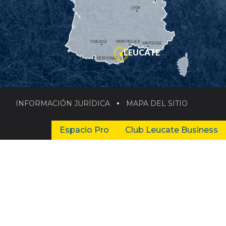
LYON
TOULOUSE
MONTPELLIER
MARSEILLE
LEUCATE
PERPIGNAN
INFORMACIÓN JURÍDICA
MAPA DEL SITIO
Espacio Pro
Club Leucate Business