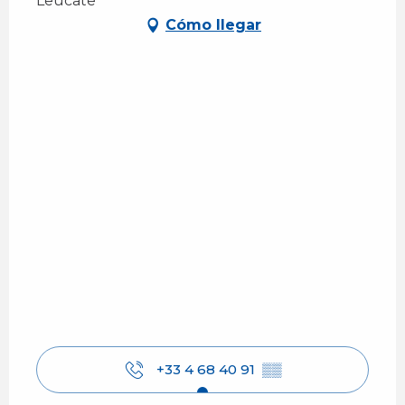
Leucate
Cómo llegar
+33 4 68 40 91
▒▒