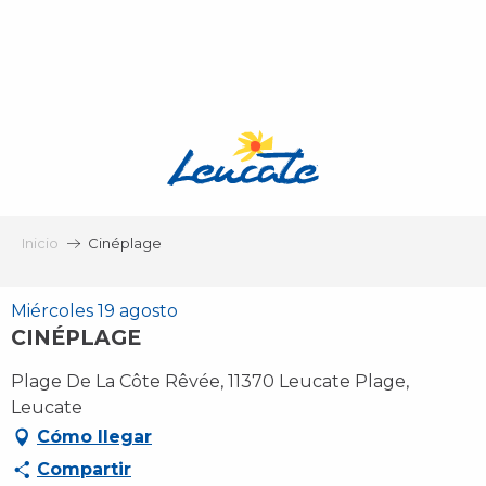
Aller
au
contenu
principal
Inicio
Cinéplage
Miércoles 19 agosto
CINÉPLAGE
Plage De La Côte Rêvée, 11370 Leucate Plage,
Leucate
Cómo llegar
Compartir