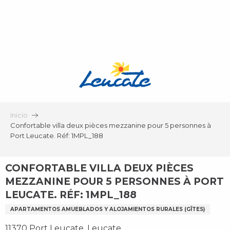
Aller
au
contenu
principal
Inicio
Confortable villa deux pièces mezzanine pour 5 personnes à
Port Leucate. Réf: 1MPL_188
CONFORTABLE VILLA DEUX PIÈCES
MEZZANINE POUR 5 PERSONNES À PORT
LEUCATE. RÉF: 1MPL_188
APARTAMENTOS AMUEBLADOS Y ALOJAMIENTOS RURALES (GÎTES)
11370 Port Leucate, Leucate