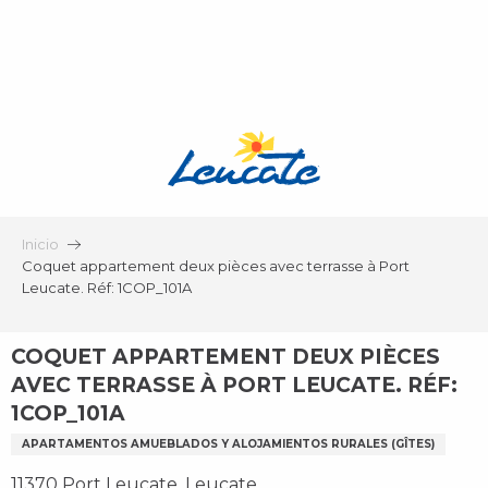
Aller
au
contenu
principal
Inicio
Coquet appartement deux pièces avec terrasse à Port
Leucate. Réf: 1COP_101A
COQUET APPARTEMENT DEUX PIÈCES
AVEC TERRASSE À PORT LEUCATE. RÉF:
1COP_101A
APARTAMENTOS AMUEBLADOS Y ALOJAMIENTOS RURALES (GÎTES)
11370 Port Leucate, Leucate