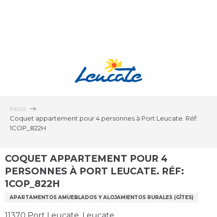
Aller
au
contenu
principal
Inicio
Coquet appartement pour 4 personnes à Port Leucate. Réf:
1COP_822H
COQUET APPARTEMENT POUR 4
PERSONNES À PORT LEUCATE. RÉF:
1COP_822H
APARTAMENTOS AMUEBLADOS Y ALOJAMIENTOS RURALES (GÎTES)
11370 Port Leucate, Leucate