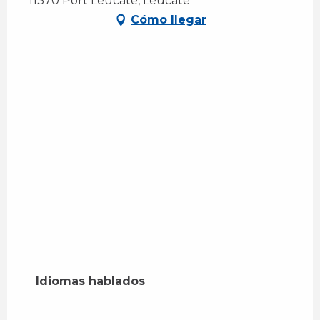
11370 Port Leucate, Leucate
Cómo llegar
Idiomas hablados
Idiomas hablados