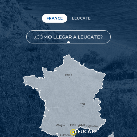
FRANCE
LEUCATE
¿CÓMO LLEGAR A LEUCATE?
PARIS
LYON
TOULOUSE
MONTPELLIER
MARSEILLE
LEUCATE
PERPIGNAN