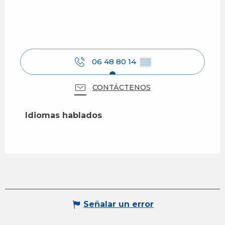
06 48 80 14
▒▒
CONTÁCTENOS
Idiomas hablados
Idiomas hablados
Señalar un error