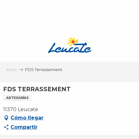
Aller
au
contenu
principal
Inicio
FDS Terrassement
FDS TERRASSEMENT
ARTESANÍAS
11370 Leucate
Cómo llegar
Compartir