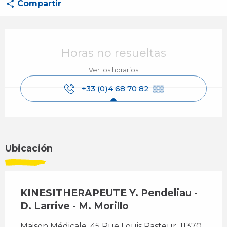
Compartir
Horarios y datos de contacto
Horas no resueltas
Ver los horarios
+33 (0)4 68 70 82
▒▒
Ubicación
KINESITHERAPEUTE Y. Pendeliau -
D. Larrive - M. Morillo
Maison Médicale, 45 Rue Louis Pasteur, 11370