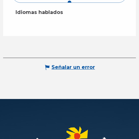
Idiomas hablados
Idiomas hablados
Señalar un error