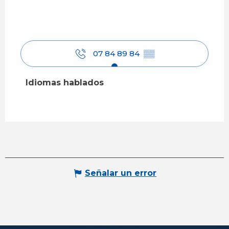
07 84 89 84
▒▒
Idiomas hablados
Idiomas hablados
Señalar un error