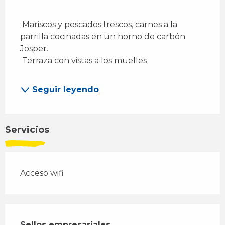
 Mariscos y pescados frescos, carnes a la 
parrilla cocinadas en un horno de carbón 
Josper. 
 Terraza con vistas a los muelles 
Seguir leyendo
Servicios
Acceso wifi
Oferta de prestaciones
Sellos empresariales
Sellos empresariales