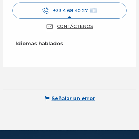
+33 4 68 40 27
▒▒
CONTÁCTENOS
Idiomas hablados
Idiomas hablados
Señalar un error