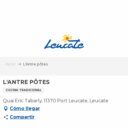
Aller
au
contenu
principal
Inicio
L'Antre pôtes
L'ANTRE PÔTES
COCINA TRADICIONAL
Quai Eric Tabarly, 11370 Port Leucate, Leucate
Cómo llegar
Compartir