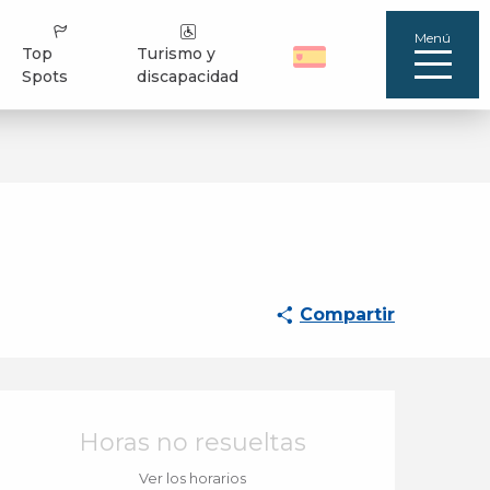
Menú
Top
Turismo y
Spots
discapacidad
Compartir
Horarios y datos de 
Horas no resueltas
Ver los horarios