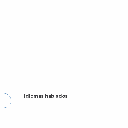
Idiomas hablados
Idiomas hablados