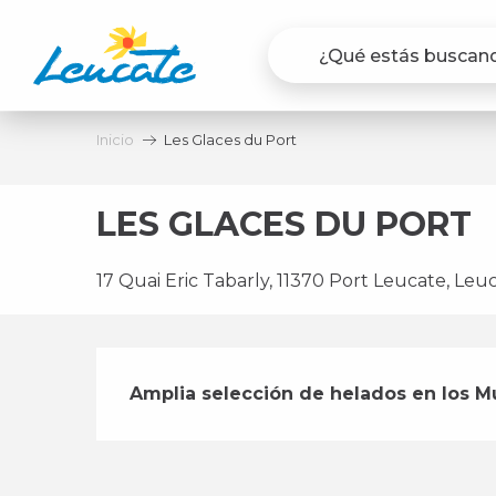
Aller
au
contenu
principal
Inicio
Les Glaces du Port
LES GLACES DU PORT
17 Quai Eric Tabarly, 11370 Port Leucate, Leu
Descripción
Amplia selección de helados en los M