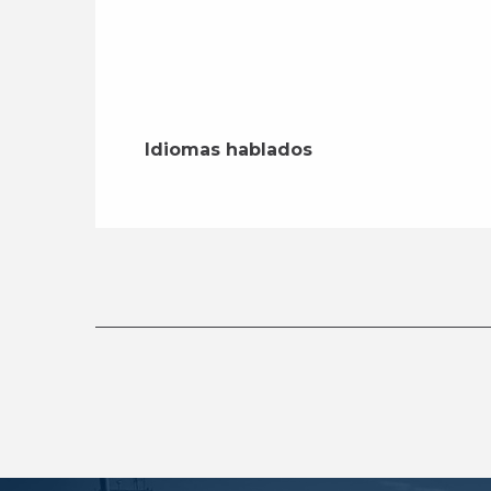
Idiomas hablados
Idiomas hablados