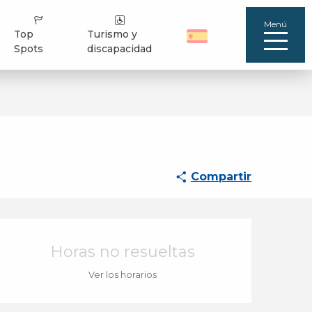
Menú
Top
Turismo y
Spots
discapacidad
Compartir
Horarios y datos de 
Horas no resueltas
Ver los horarios