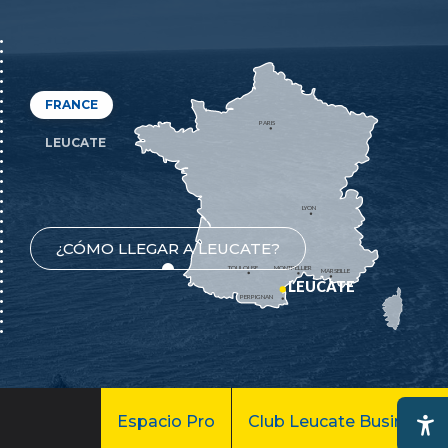
FRANCE
PARIS
LEUCATE
LYON
¿CÓMO LLEGAR A LEUCATE?
TOULOUSE
MONTPELLIER
MARSEILLE
LEUCATE
PERPIGNAN
Espacio Pro
Club Leucate Business