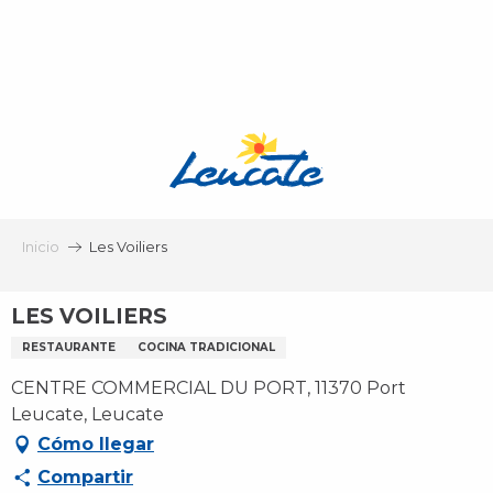
Aller
au
contenu
principal
Inicio
Les Voiliers
LES VOILIERS
RESTAURANTE
COCINA TRADICIONAL
CENTRE COMMERCIAL DU PORT, 11370 Port
Leucate, Leucate
Cómo llegar
Compartir