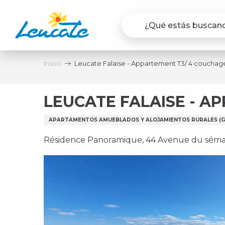
Aller
au
contenu
principal
Inicio
Leucate Falaise - Appartement T3/ 4 couchag
LEUCATE FALAISE - A
APARTAMENTOS AMUEBLADOS Y ALOJAMIENTOS RURALES (GÎ
Résidence Panoramique, 44 Avenue du séma