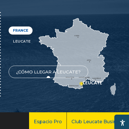
FRANCE
PARIS
LEUCATE
LYON
¿CÓMO LLEGAR A LEUCATE?
TOULOUSE
MONTPELLIER
MARSEILLE
LEUCATE
PERPIGNAN
Espacio Pro
Club Leucate Business