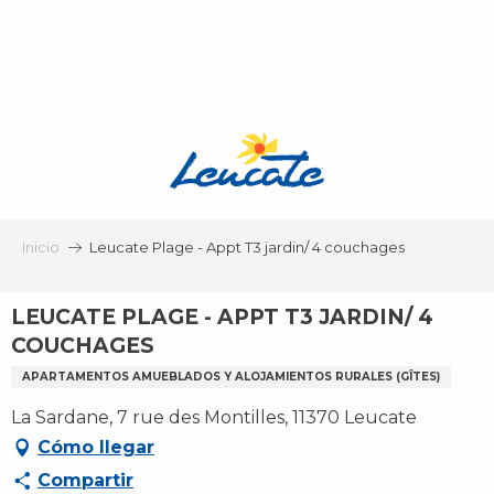
Aller
au
contenu
principal
Inicio
Leucate Plage - Appt T3 jardin/ 4 couchages
LEUCATE PLAGE - APPT T3 JARDIN/ 4
COUCHAGES
APARTAMENTOS AMUEBLADOS Y ALOJAMIENTOS RURALES (GÎTES)
La Sardane, 7 rue des Montilles, 11370 Leucate
Cómo llegar
Compartir