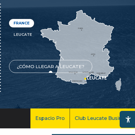
FRANCE
PARIS
LEUCATE
LYON
¿CÓMO LLEGAR A LEUCATE?
TOULOUSE
MONTPELLIER
MARSEILLE
LEUCATE
PERPIGNAN
Espacio Pro
Club Leucate Business
Ac