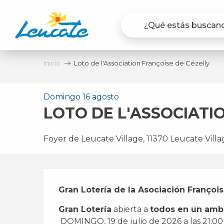
Aller
au
contenu
principal
Inicio
Loto de l'Association Françoise de Cézelly
Domingo 16 agosto
LOTO DE L'ASSOCIATI
Foyer de Leucate Village, 11370 Leucate Vill
Descripción
Gran Lotería de la Asociación Françoi
Gran Lotería
 abierta a 
todos en un ambi
 DOMINGO, 19 de julio de 2026 a las 21:00 