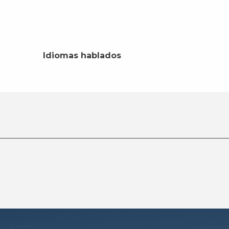
Idiomas hablados
Idiomas hablados