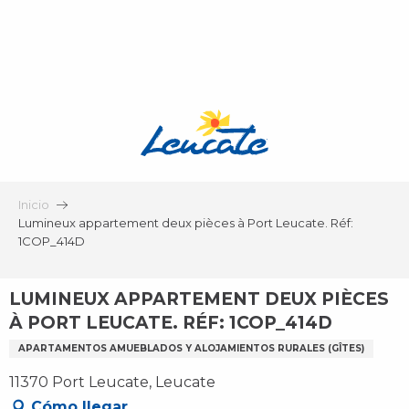
Aller
au
contenu
principal
Inicio
Lumineux appartement deux pièces à Port Leucate. Réf:
1COP_414D
LUMINEUX APPARTEMENT DEUX PIÈCES
À PORT LEUCATE. RÉF: 1COP_414D
APARTAMENTOS AMUEBLADOS Y ALOJAMIENTOS RURALES (GÎTES)
11370 Port Leucate, Leucate
Cómo llegar