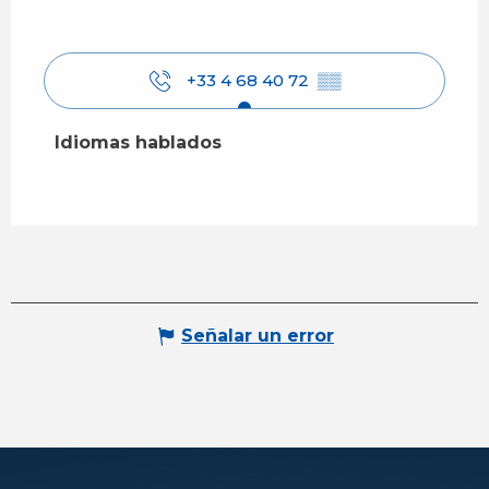
+33 4 68 40 72
▒▒
Idiomas hablados
Idiomas hablados
Señalar un error