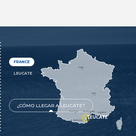
FRANCE
PARIS
LEUCATE
LYON
¿CÓMO LLEGAR A LEUCATE?
TOULOUSE
MONTPELLIER
MARSEILLE
LEUCATE
PERPIGNAN