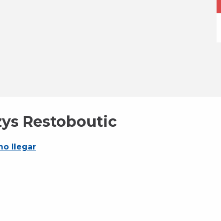
zys Restoboutic
o llegar