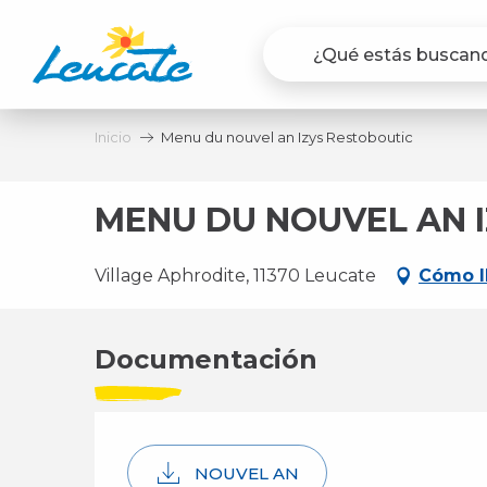
Aller
au
contenu
principal
Inicio
Menu du nouvel an Izys Restoboutic
MENU DU NOUVEL AN 
Village Aphrodite, 11370 Leucate
Cómo l
Documentación
NOUVEL AN