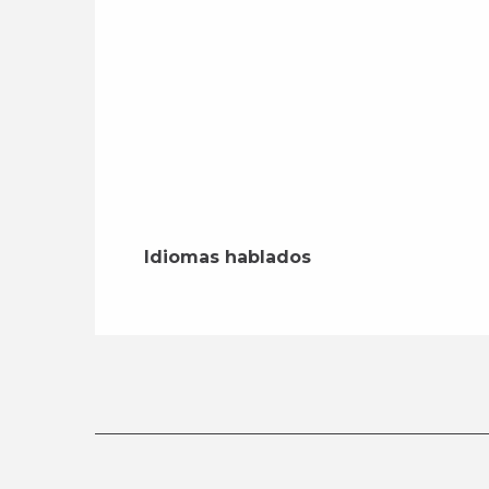
Idiomas hablados
Idiomas hablados