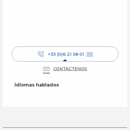
+33 (0)6 21 58 01
▒▒
CONTÁCTENOS
Idiomas hablados
Idiomas hablados