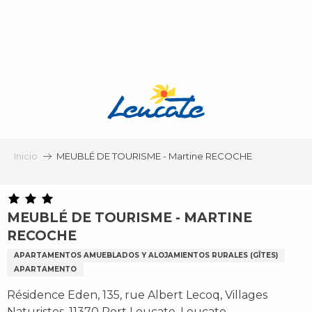
Aller
au
contenu
principal
Inicio
MEUBLÉ DE TOURISME - Martine RECOCHE
MEUBLÉ DE TOURISME - MARTINE
RECOCHE
APARTAMENTOS AMUEBLADOS Y ALOJAMIENTOS RURALES (GÎTES)
APARTAMENTO
Résidence Eden, 135, rue Albert Lecoq, Villages
Naturistes, 11370 Port Leucate, Leucate