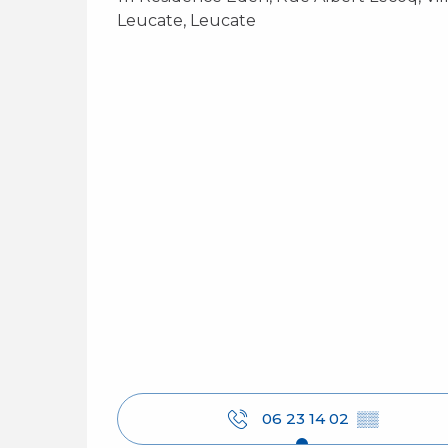
Leucate, Leucate
06 23 14 02
▒▒