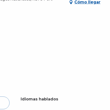
Cómo llegar
Idiomas hablados
Idiomas hablados