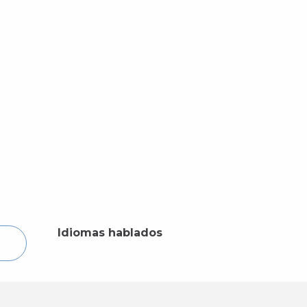
Idiomas hablados
Idiomas hablados