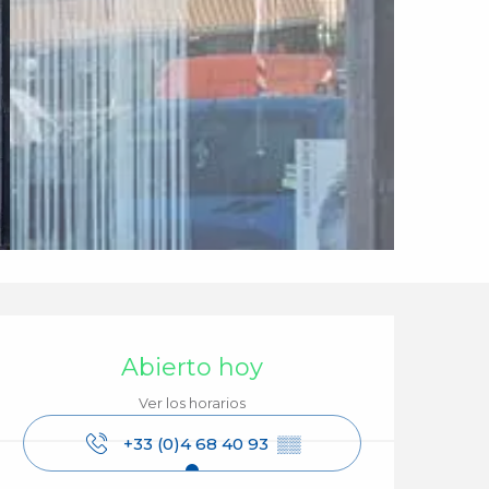
Horarios y datos de 
Abierto hoy
Ver los horarios
+33 (0)4 68 40 93
▒▒