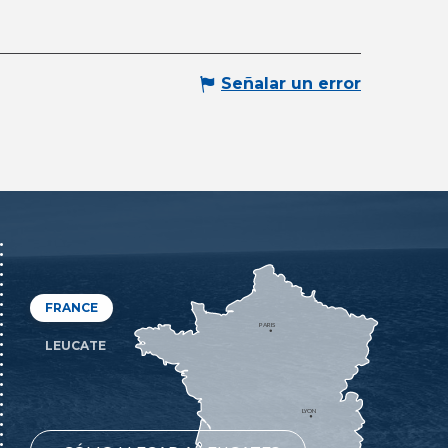
Señalar un error
FRANCE
PARIS
LEUCATE
LYON