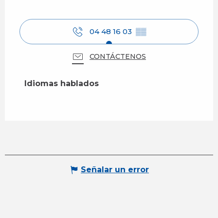
04 48 16 03
▒▒
CONTÁCTENOS
Idiomas hablados
Idiomas hablados
Señalar un error