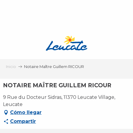
Aller
au
contenu
principal
Inicio
Notaire Maître Guillem RICOUR
NOTAIRE MAÎTRE GUILLEM RICOUR
9 Rue du Docteur Sidras, 11370 Leucate Village,
Leucate
Cómo llegar
Compartir