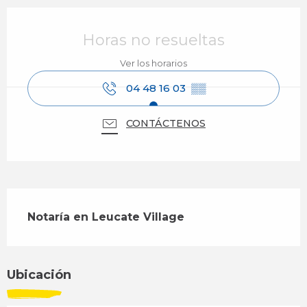
Horarios y datos de contacto
Horas no resueltas
Ver los horarios
04 48 16 03
▒▒
CONTÁCTENOS
Descripción
Notaría en Leucate Village
Ubicación