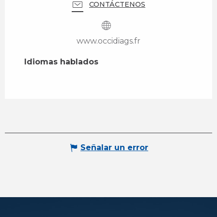
CONTÁCTENOS
www.occidiags.fr
Idiomas hablados
Idiomas hablados
Señalar un error