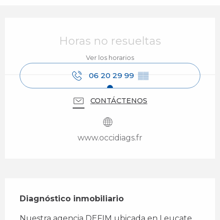
Horarios y datos de contacto
Horas no resueltas
Ver los horarios
06 20 29 99
▒▒
CONTÁCTENOS
www.occidiags.fr
Descripción
Diagnóstico inmobiliario
Nuestra agencia DEFIM ubicada en Leucate 