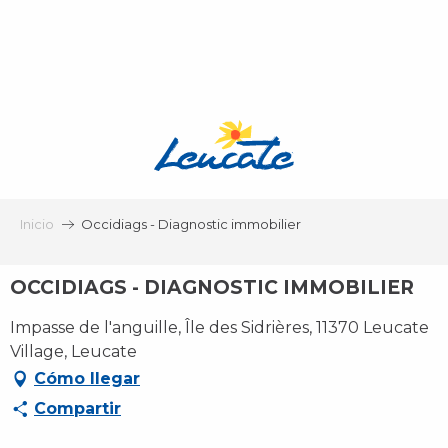
Aller
au
contenu
principal
Inicio
Occidiags - Diagnostic immobilier
OCCIDIAGS - DIAGNOSTIC IMMOBILIER
Impasse de l'anguille, Île des Sidrières, 11370 Leucate
Village, Leucate
Cómo llegar
Compartir