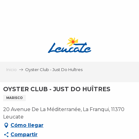
Aller
au
contenu
principal
Inicio
Oyster Club - Just Do Huîtres
OYSTER CLUB - JUST DO HUÎTRES
MARISCO
20 Avenue De La Méditerranée, La Franqui, 11370
Leucate
Cómo llegar
Compartir