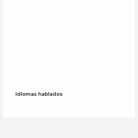
Idiomas hablados
Idiomas hablados