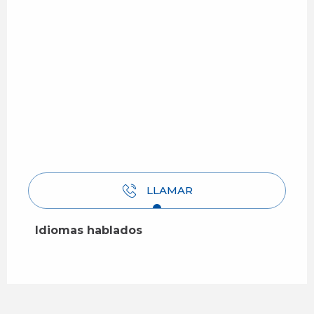
LLAMAR
Idiomas hablados
Idiomas hablados