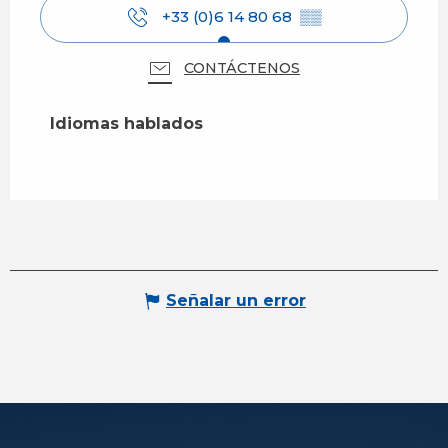
+33 (0)6 14 80 68
▒▒
CONTÁCTENOS
Idiomas hablados
Idiomas hablados
Señalar un error