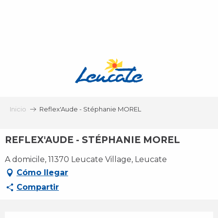
Aller
au
contenu
principal
Inicio
Reflex'Aude - Stéphanie MOREL
REFLEX'AUDE - STÉPHANIE MOREL
A domicile, 11370 Leucate Village, Leucate
Cómo llegar
Compartir